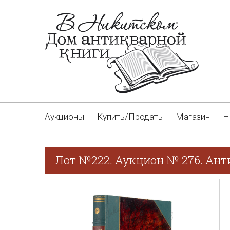
Аукционы
Купить/Продать
Магазин
Н
Лот №222. Аукцион № 276. Ант