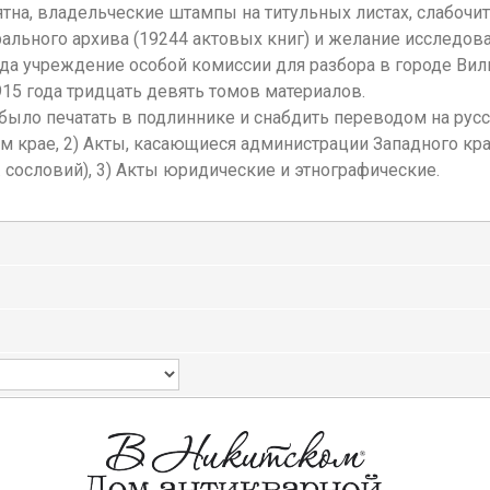
ятна, владельческие штампы на титульных листах, слабочит
ального архива (19244 актовых книг) и желание исследова
да учреждение особой комиссии для разбора в городе Вил
915 года тридцать девять томов материалов.
ыло печатать в подлиннике и снабдить переводом на русск
 крае, 2) Акты, касающиеся администрации Западного кра
. сословий), 3) Акты юридические и этнографические.