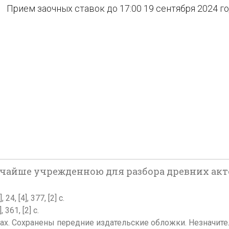
Прием заочных ставок до 17:00 19 сентября 2024 г
йше учрежденною для разбора древних актов в 
4, [4], 377, [2] c.
361, [2] с.
етах. Сохранены передние издательские обложки. Незначит