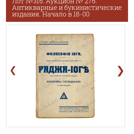
Лот №316. Аукцион № 276.
Антикварные и букинистические
издания. Начало в 18-00
❯
❮