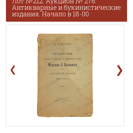
Лот №212. Аукцион № 276.
Антикварные и букинистические
издания. Начало в 18-00
❯
❮