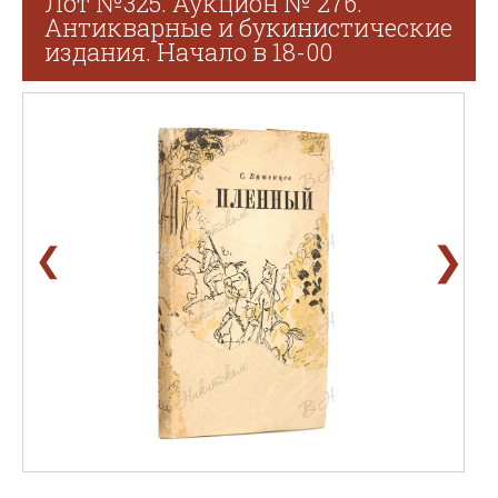
Лот №325. Аукцион № 276.
Антикварные и букинистические
издания. Начало в 18-00
❯
❮