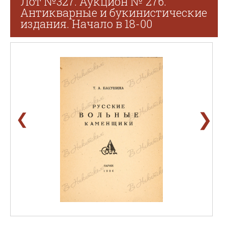
Лот №327. Аукцион № 276.
Антикварные и букинистические
издания. Начало в 18-00
❯
❮