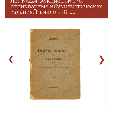
Лот №224. Аукцион № 276.
Антикварные и букинистические
издания. Начало в 18-00
❯
❮