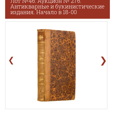
Лот №46. Аукцион № 276.
Антикварные и букинистические
издания. Начало в 18-00
❯
❮