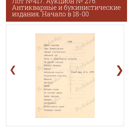
Лот №417. Аукцион № 276.
Антикварные и букинистические
издания. Начало в 18-00
❯
❮