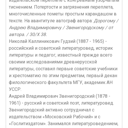
издательском переплете с конгревным узорчатым
тиснением. Потертости и загрязнения переплета,
многочисленные пометы простым карандашом в
тексте. На авантитуле автограф автора:
Дорогому /
Андрею Владимировичу / Звенигородскому / от
автора. / 30/X 38.
Николай Каллиникович Гудзий (1887 - 1965) -
российский и советский литературовед, историк
литературы и педагог, известный прежде всего
своими исследованиями древнерусской
литературы, составил первые советские учебники
и хрестоматию по этим предметам, первый декан
филологического факультета МГУ, академик АН
УССР.
Андрей Владимирович Звенигородский (1878 -
1961) - русский и советский поэт, литературовед.
Звенигородский активно сотрудничал с
издательством «Московский Рабочий» и с
«Гослитиздатом». Занимался литературоведением,