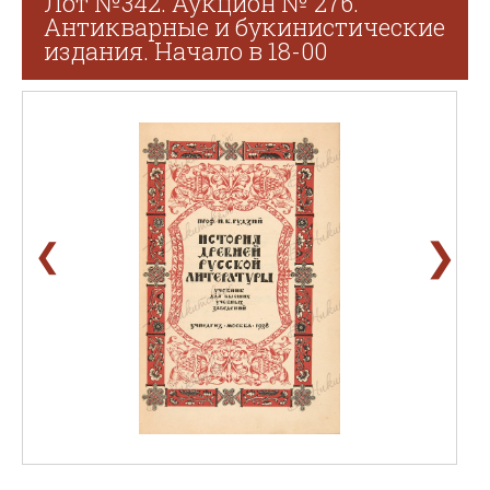
Лот №342. Аукцион № 276.
Антикварные и букинистические
издания. Начало в 18-00
❯
❮