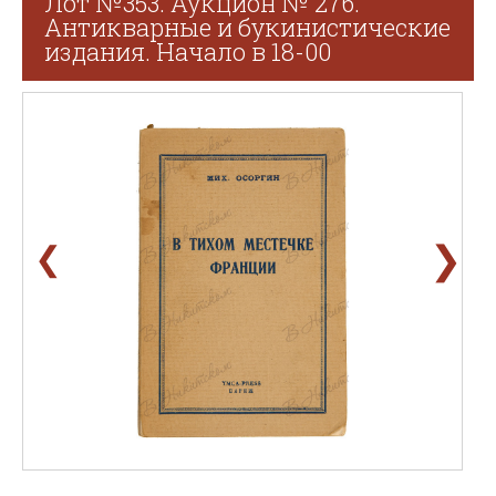
Лот №353. Аукцион № 276.
Антикварные и букинистические
издания. Начало в 18-00
❯
❮