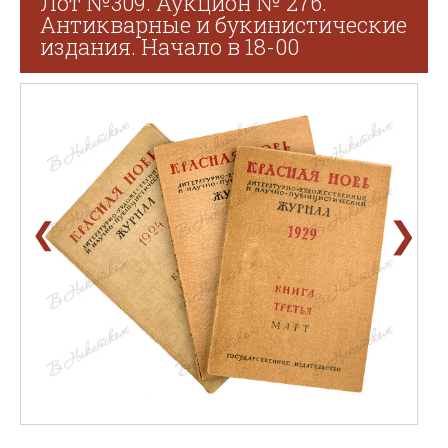
Лот №309. Аукцион № 276.
Антикварные и букинистические
издания. Начало в 18-00
❯
❮