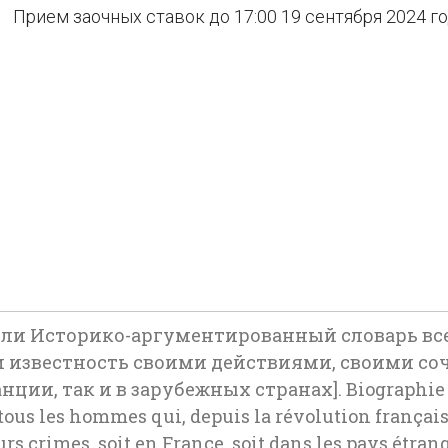
Прием заочных ставок до 17:00 19 сентября 2024 г
или Историко-аргументированный словарь все
 известность своими действиями, своими с
ии, так и в зарубежных странах]. Biographie n
ous les hommes qui, depuis la révolution française, 
leurs crimes, soit en France, soit dans les pays étra