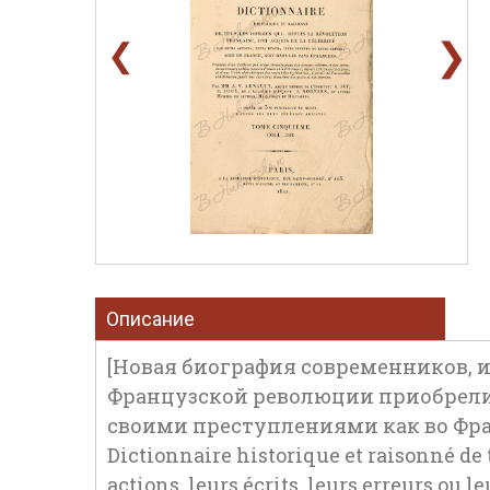
❯
❮
Описание
[Новая биография современников, 
Французской революции приобрели
своими преступлениями как во Франц
Dictionnaire historique et raisonné de t
actions, leurs écrits, leurs erreurs ou 