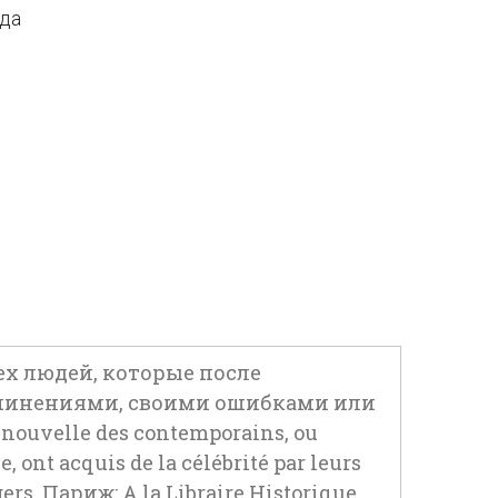
ода
х людей, которые после
очинениями, своими ошибками или
ouvelle des contemporains, ou
ont acquis de la célébrité par leurs
ngers. Париж: A la Libraire Historique,