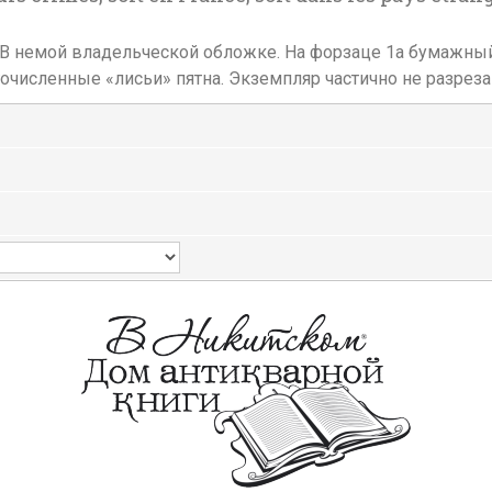
 13,5 см. В немой владельческой обложке. На форзаце 1а бума
очисленные «лисьи» пятна. Экземпляр частично не разреза