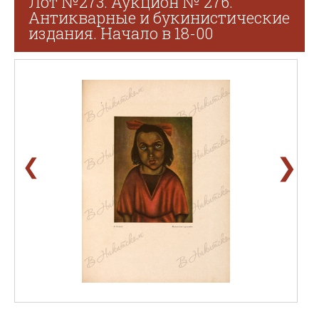
Лот №273. Аукцион № 276.
Антикварные и букинистические
издания. Начало в 18-00
❯
❮