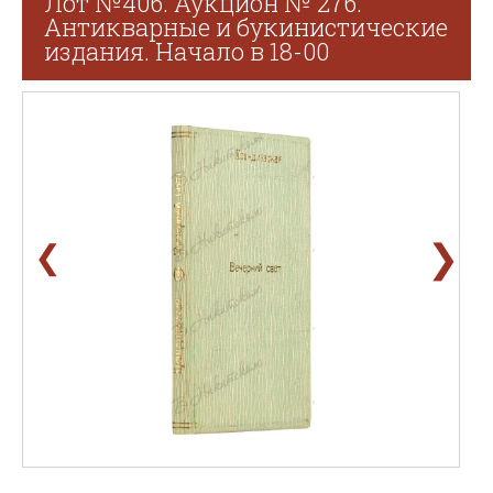
Лот №406. Аукцион № 276.
Антикварные и букинистические
издания. Начало в 18-00
❯
❮