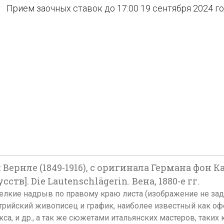
Прием заочных ставок до 17:00 19 сентября 2024 г
ернле (1849-1916), с оригинала Германа фон Кау
в]. Die Lautenschlägerin. Вена, 1880-е гг.
 мелкие надрыв по правому краю листа (изображение не зад
трийский живописец и график, наиболее известный как офо
са, и др., а так же сюжетами итальянских мастеров, таких