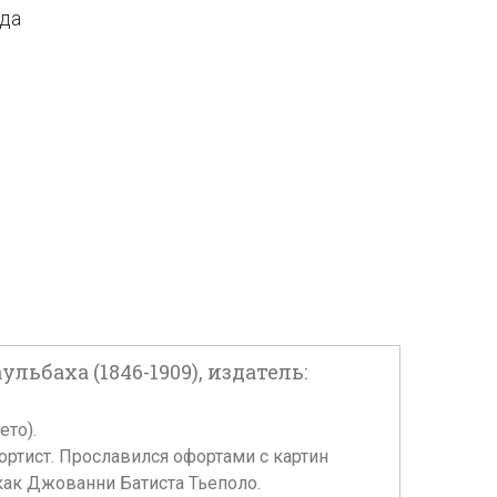
ода
льбаха (1846-1909), издатель:
ето).
ртист. Прославился офортами с картин
 как Джованни Батиста Тьеполо.