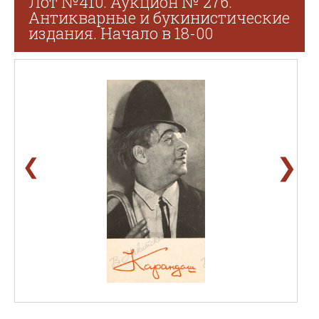
Лот №410. Аукцион № 276.
Антикварные и букинистические
издания. Начало в 18-00
❯
❮