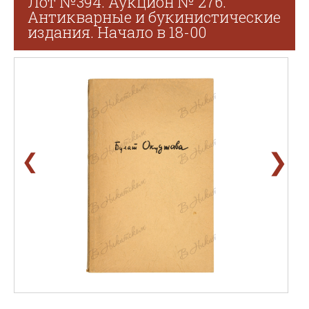
Лот №394. Аукцион № 276.
Антикварные и букинистические
издания. Начало в 18-00
❯
❮