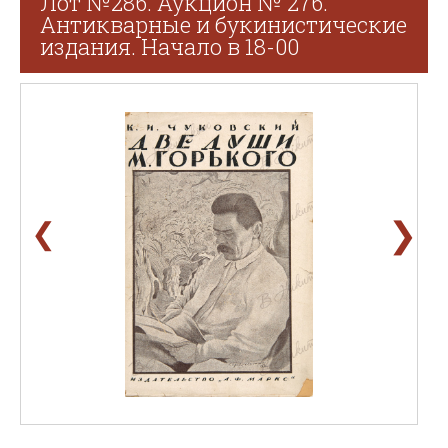
Лот №286. Аукцион № 276.
Антикварные и букинистические
издания. Начало в 18-00
❯
❮