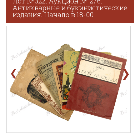
Лот №322. Аукцион № 276.
Антикварные и букинистические
издания. Начало в 18-00
❯
❮