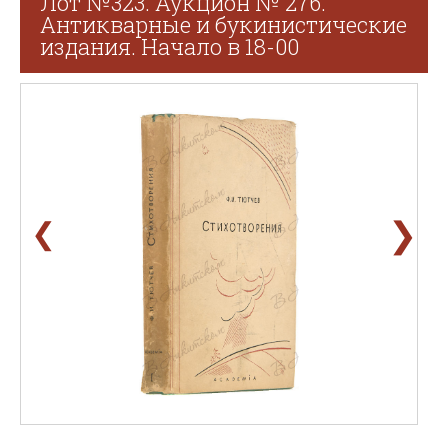
Лот №323. Аукцион № 276.
Антикварные и букинистические
издания. Начало в 18-00
❯
❮