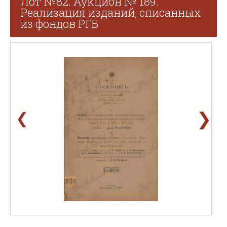
Лот №82. Аукцион № 189.
Реализация изданий, списанных
из фондов РГБ
❯
❮