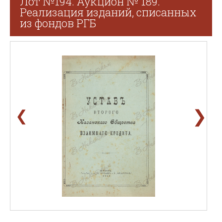
Лот №194. Аукцион № 189.
Реализация изданий, списанных
из фондов РГБ
❯
❮