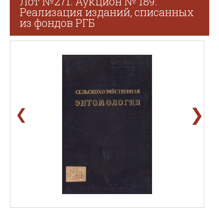
Лот №271. Аукцион № 189.
Реализация изданий, списанных
из фондов РГБ
❯
❮