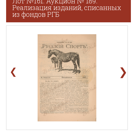
Лот №161. Аукцион № 189.
Реализация изданий, списанных
из фондов РГБ
❯
❮