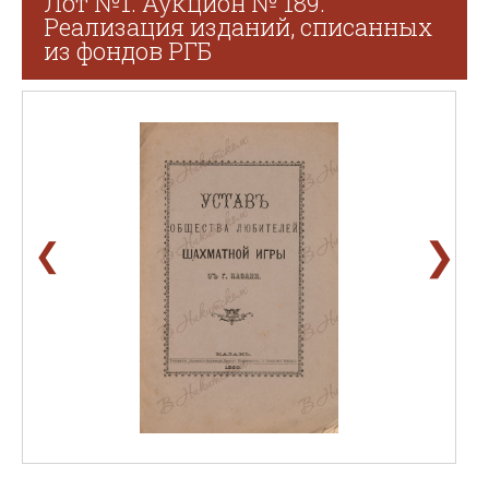
Лот №1. Аукцион № 189.
Реализация изданий, списанных
из фондов РГБ
❯
❮