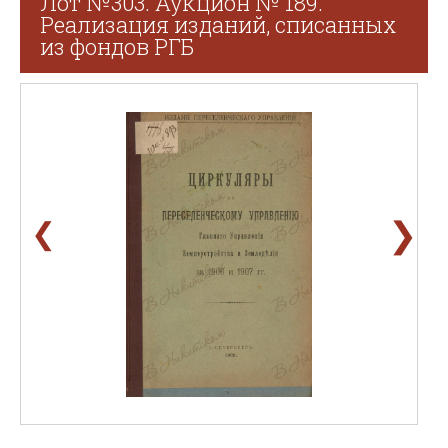
Лот №303. Аукцион № 189.
Реализация изданий, списанных
из фондов РГБ
❯
❮