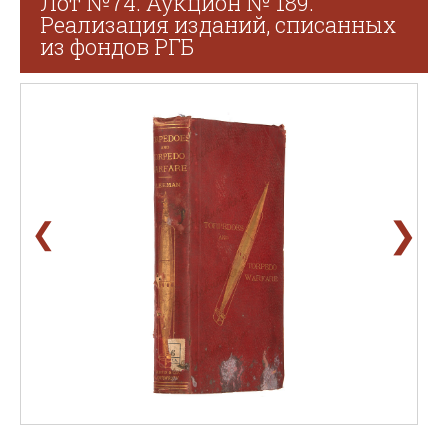
Лот №74. Аукцион № 189.
Реализация изданий, списанных
из фондов РГБ
❯
❮