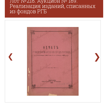
Лот №218. Аукцион № 189.
Реализация изданий, списанных
из фондов РГБ
❯
❮