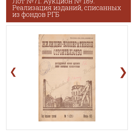
Лот №71. Аукцион № 189.
Реализация изданий, списанных
из фондов РГБ
❯
❮