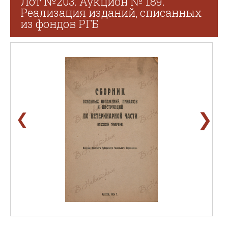
Лот №203. Аукцион № 189.
Реализация изданий, списанных
из фондов РГБ
❯
❮