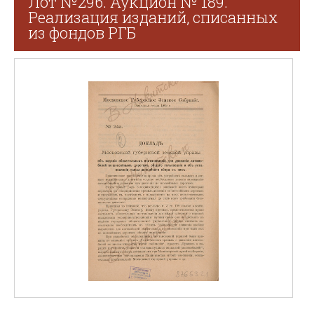
Лот №296. Аукцион № 189.
Реализация изданий, списанных
из фондов РГБ