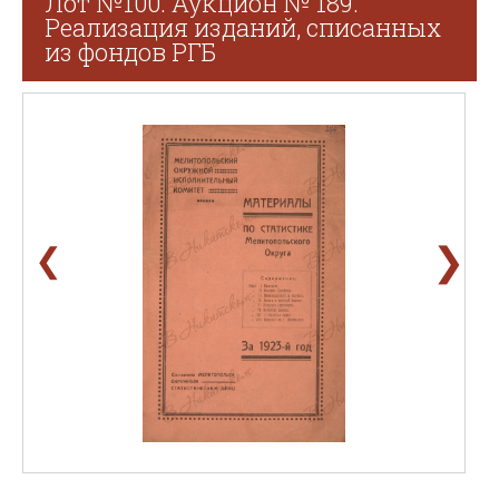
Лот №100. Аукцион № 189.
Реализация изданий, списанных
из фондов РГБ
❯
❮