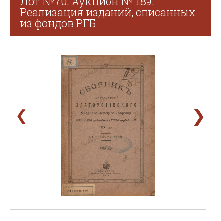
Лот №70. Аукцион № 189.
Реализация изданий, списанных
из фондов РГБ
❯
❮