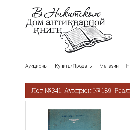
Аукционы
Купить/Продать
Магазин
Н
Лот №341. Аукцион № 189. Реа