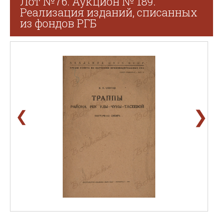
Лот №76. Аукцион № 189.
Реализация изданий, списанных
из фондов РГБ
❯
❮