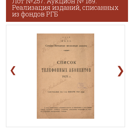
Лот №257. Аукцион № 189.
Реализация изданий, списанных
из фондов РГБ
❯
❮