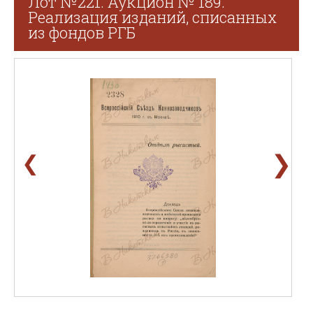
Лот №221. Аукцион № 189.
Реализация изданий, списанных
из фондов РГБ
❯
❮