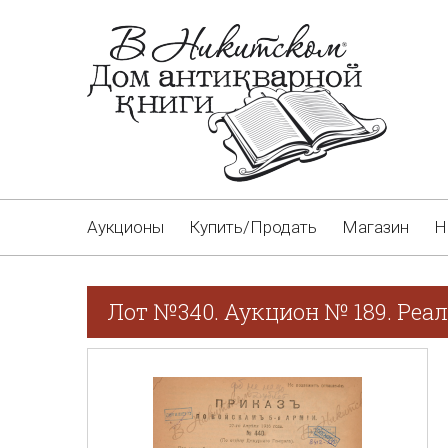
Аукционы
Купить/Продать
Магазин
Н
Лот №340. Аукцион № 189. Реа