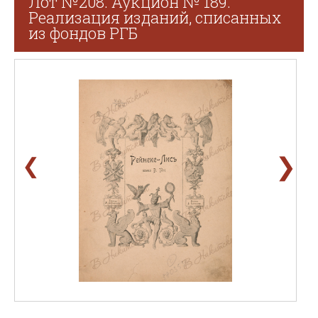
Лот №208. Аукцион № 189.
Реализация изданий, списанных
из фондов РГБ
❯
❮