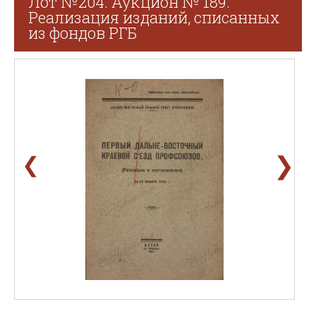
Лот №204. Аукцион № 189.
Реализация изданий, списанных
из фондов РГБ
❯
❮