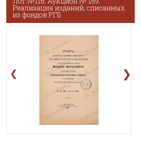
Лот №116. Аукцион № 189.
Реализация изданий, списанных
из фондов РГБ
❯
❮