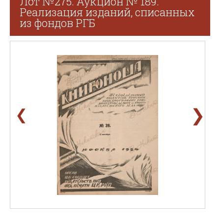
Лот №275. Аукцион № 189.
Реализация изданий, списанных
из фондов РГБ
❯
❮