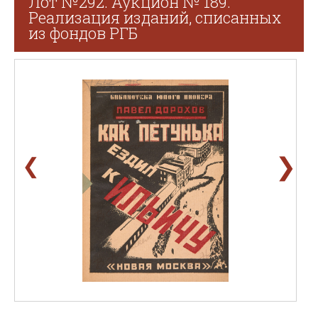
Лот №292. Аукцион № 189.
Реализация изданий, списанных
из фондов РГБ
❯
❮