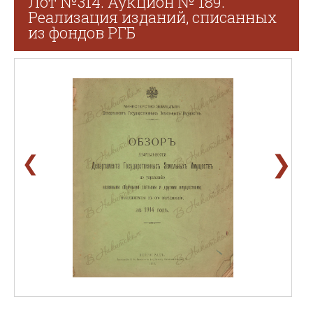
Лот №314. Аукцион № 189.
Реализация изданий, списанных
из фондов РГБ
❯
❮