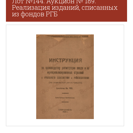
Лот №144. Аукцион № 189.
Реализация изданий, списанных
из фондов РГБ