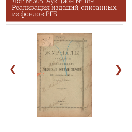
Лот №308. Аукцион № 189.
Реализация изданий, списанных
из фондов РГБ
❯
❮