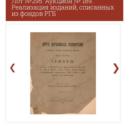
Лот №295. Аукцион № 189.
Реализация изданий, списанных
из фондов РГБ
❯
❮