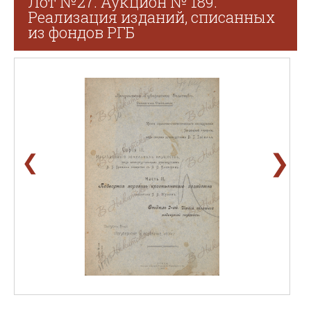
Лот №27. Аукцион № 189.
Реализация изданий, списанных
из фондов РГБ
❯
❮