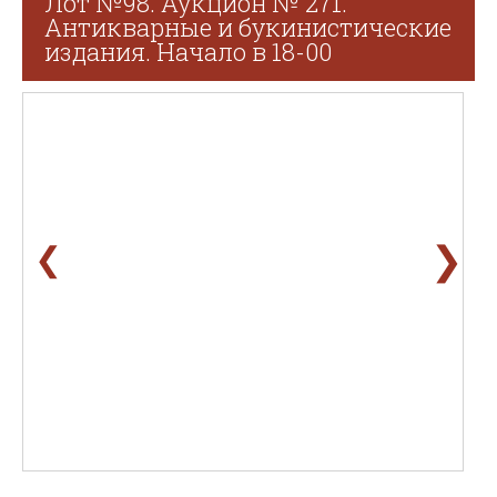
Лот №98. Аукцион № 271.
Антикварные и букинистические
издания. Начало в 18-00
❯
❮